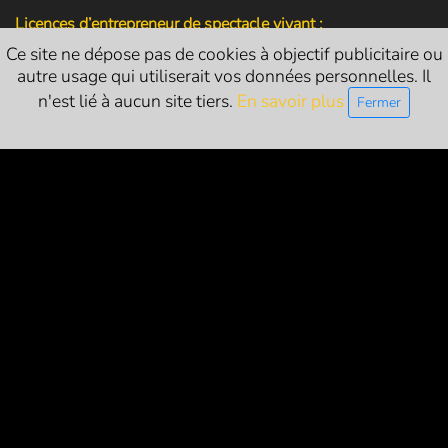
Licences d’entrepreneur de spectacle vivant :
Ce site ne dépose pas de cookies à objectif publicitaire ou
L-R-24-1786 (catégorie 1 - exploitant)
autre usage qui utiliserait vos données personnelles. Il
L-R-24-1822 (catégorie 2 - producteur)
n'est lié à aucun site tiers.
En savoir plus
Fermer
L-R-24-1821 (catégorie 3 - diffuseur)
NOUS SUIVRE
PARTENAIRES