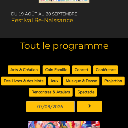
DU 19 AOÛT AU 20 SEPTEMBRE
Festival Re-Naissance
Tout le programme
Arts & Création
Coin Famille
Concert
Conférence
Des Livres & des Mots
Jeux
Musique & Danse
Projection
Rencontres & Ateliers
Spectacle