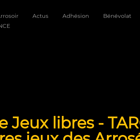
Arrosoir
Actus
Adhésion
Bénévolat
ANCE
e Jeux libres - TA
res jeux des Arrosé