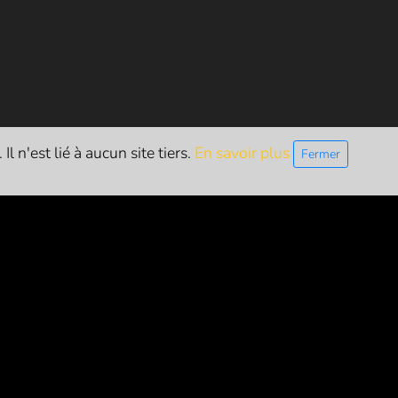
l n'est lié à aucun site tiers.
En savoir plus
Fermer
ETTRE D'INFO
S'inscrire