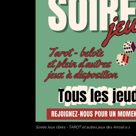
Soirée Jeux libres - TAROT et autres jeux des Arrosé.e.s