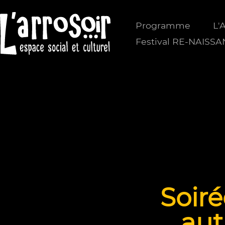
Programme
L'
Festival RE-NAISS
Soiré
aut