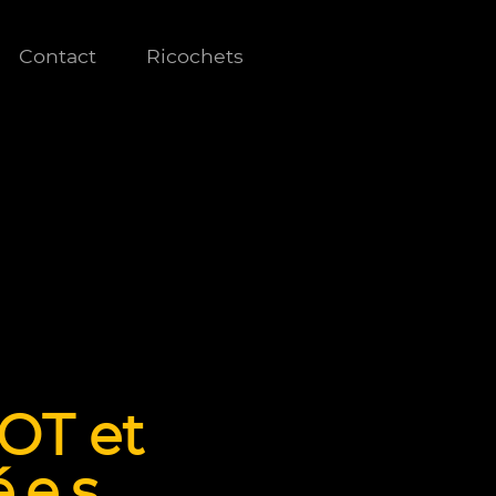
Contact
Ricochets
ROT et
.e.s