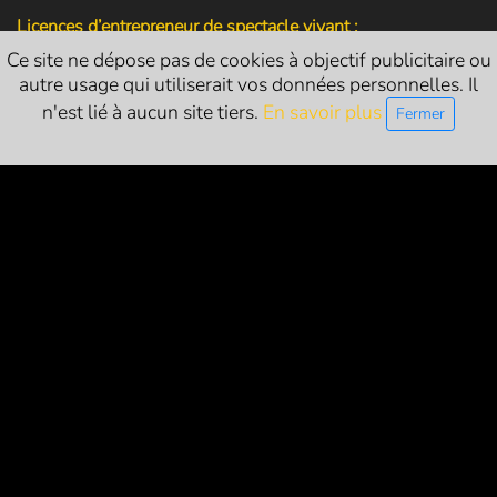
Licences d’entrepreneur de spectacle vivant :
Ce site ne dépose pas de cookies à objectif publicitaire ou
L-R-24-1786 (catégorie 1 - exploitant)
autre usage qui utiliserait vos données personnelles. Il
L-R-24-1822 (catégorie 2 - producteur)
n'est lié à aucun site tiers.
En savoir plus
Fermer
L-R-24-1821 (catégorie 3 - diffuseur)
NOUS SUIVRE
PARTENAIRES