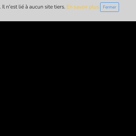
l n'est lié à aucun site tiers.
En savoir plus
Fermer
ETTRE D'INFO
S'inscrire