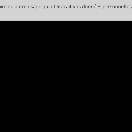
re ou autre usage qui utiliserait vos données personnelles. I
Siret
: 84054683200014
Licences d’entrepreneur de spectacle vivant :
L-R-24-1786 (catégorie 1 - exploitant)
L-R-24-1822 (catégorie 2 - producteur)
L-R-24-1821 (catégorie 3 - diffuseur)
L