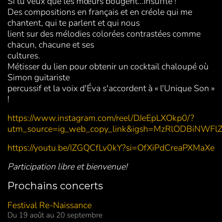
Si tu veux que les mœurs bougent...insuffle !
Des compositions en français et en créole qui me
chantent, qui te parlent et qui nous
lient sur des mélodies colorées contrastées comme
chacun, chacune et ses
cultures.
Métisser du lien pour obtenir un cocktail chaloupé où
Simon guitariste
percussif et la voix d'Éva s'accordent à « l'Unique Son »
!
https://www.instagram.com/reel/DJeEpLXOkp0/?
utm_source=ig_web_copy_link&igsh=MzRlODBiNWFl
https://youtu.be/IZGQCfLv0kY?si=OfXiPdCreaPXMaXe
Participation libre et bienvenue!
Prochains concerts
Festival Re-Naissance
Du 19 août au 20 septembre