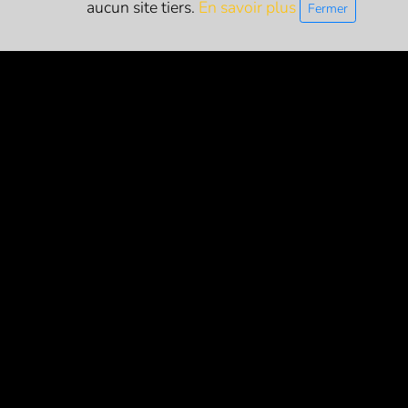
aucun site tiers.
En savoir plus
Fermer
PARTENAIRES
LETTRE D'INFO
S'inscrire