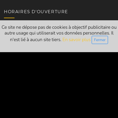
HORAIRES D'OUVERTURE
Ce site ne dépose pas de cookies à objectif publicitaire ou
Mercredi : 10h-22h
autre usage qui utiliserait vos données personnelles. Il
Jeudi : 18h30-22h
n'est lié à aucun site tiers.
En savoir plus
Fermer
Vendredi : 17h-22h
Samedi : 10h-22h
Siret
: 84054683200014
Licences d’entrepreneur de spectacle vivant :
L-R-24-1786 (catégorie 1 - exploitant)
L-R-24-1822 (catégorie 2 - producteur)