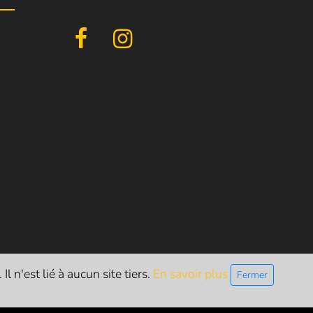
l n'est lié à aucun site tiers.
En savoir plus
Fermer