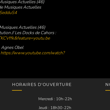
 Musiques Actuelles (46)
 de Musiques Actuelles
4SedduS4
 Musiques Actuelles (46)
itution // Les Docks de Cahors :
KCVffk&feature=youtu.be
p, Agnes Obel
:
https://www.youtube.com/watch?
HORAIRES D'OUVERTURE
N
Mercredi : 10h-22h
Jeudi : 18h30-22h