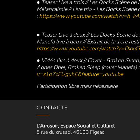
● Teaser Live à trois // Les Docks Scène de
Mélancalmie // Live trio - Les Docks Scène
:
https://www.youtube.com/watch?v=h_k
● Teaser Live à deux // Les Docks Scène de
Manefa live à deux // Extrait de la 1ere rest
https://www.youtube.com/watch?v=Oxx4T
● Vidéo live à deux // Cover - Broken Slee
Agnes Obel, Broken Sleep (cover Manefa) 
v=s1o7cFUguhE&feature=youtu.be
Participation libre mais nécessaire
CONTACTS
L’Arrosoir, Espace Social et Culturel
5 rue du crussol 46100 Figeac