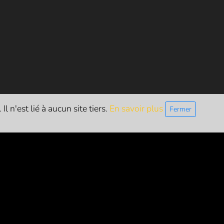
l n'est lié à aucun site tiers.
En savoir plus
Fermer
ETTRE D'INFO