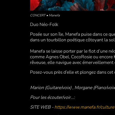
CONCERT • Manefa
Duo Néo-Folk
Posée sur son île, Manefa puise dans ce que
dans un tourbillon poétique côtoyant la solas
Manefa se laisse porter par le flot d’une né
comme Agnes Obel, CocoRosie ou encore Klô
rêveuse, elle navigue avec émerveillement d
Posez-vous près d’elle et plongez dans cet
Marion (Guitare/voix) , Morgane (Piano/voix
Pour les écouter/voir...:
SITE WEB -
https://www.manefa.fr/culture