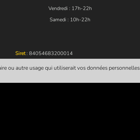
Vendredi : 17h-22h
Samedi : 10h-22h
Siret
: 84054683200014
Licences d’entrepreneur de spectacle vivant :
re ou autre usage qui utiliserait vos données personnelles. I
L-R-24-1786 (catégorie 1 - exploitant)
L-R-24-1822 (catégorie 2 - producteur)
L-R-24-1821 (catégorie 3 - diffuseur)
L