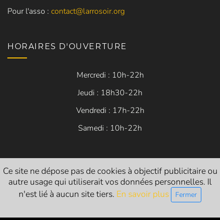
Pour l'asso :
contact@larrosoir.org
HORAIRES D'OUVERTURE
Mercredi : 10h-22h
Jeudi : 18h30-22h
Vendredi : 17h-22h
Samedi : 10h-22h
Ce site ne dépose pas de cookies à objectif publicitaire ou
Siret
: 84054683200014
autre usage qui utiliserait vos données personnelles. Il
n'est lié à aucun site tiers.
En savoir plus
Fermer
Licences d’entrepreneur de spectacle vivant :
L-R-24-1786 (catégorie 1 - exploitant)