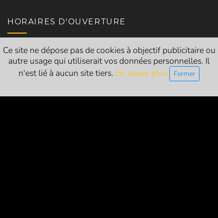
HORAIRES D'OUVERTURE
Ce site ne dépose pas de cookies à objectif publicitaire ou
Mercredi : 10h-22h
autre usage qui utiliserait vos données personnelles. Il
Jeudi : 18h30-22h
n'est lié à aucun site tiers.
En savoir plus
Fermer
Vendredi : 17h-22h
Samedi : 10h-22h
Siret
: 84054683200014
Licences d’entrepreneur de spectacle vivant :
L-R-24-1786 (catégorie 1 - exploitant)
L-R-24-1822 (catégorie 2 - producteur)