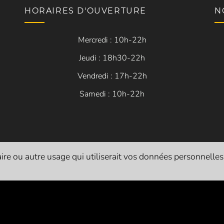
HORAIRES D'OUVERTURE
N
Mercredi : 10h-22h
Jeudi : 18h30-22h
Vendredi : 17h-22h
Samedi : 10h-22h
Siret
: 84054683200014
re ou autre usage qui utiliserait vos données personnelles. I
Licences d’entrepreneur de spectacle vivant :
L-R-24-1786 (catégorie 1 - exploitant)
L-R-24-1822 (catégorie 2 - producteur)
L-R-24-1821 (catégorie 3 - diffuseur)