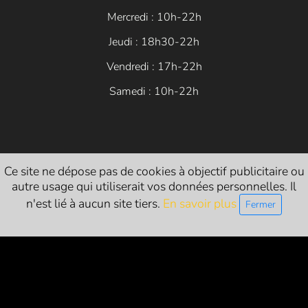
Mercredi : 10h-22h
Jeudi : 18h30-22h
Vendredi : 17h-22h
Samedi : 10h-22h
Siret
: 84054683200014
Ce site ne dépose pas de cookies à objectif publicitaire ou
autre usage qui utiliserait vos données personnelles. Il
Licences d’entrepreneur de spectacle vivant :
n'est lié à aucun site tiers.
En savoir plus
Fermer
L-R-24-1786 (catégorie 1 - exploitant)
L-R-24-1822 (catégorie 2 - producteur)
L-R-24-1821 (catégorie 3 - diffuseur)