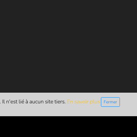
l n'est lié à aucun site tiers.
En savoir plus
Fermer
ETTRE D'INFO