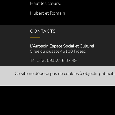
Haut les cœurs.
Hubert et Romain
CONTACTS
L’Arrosoir, Espace Social et Culturel
5 rue du crussol 46100 Figeac
Tél café : 09.52.25.07.49
Tél Ricochets : 05.65.50.13.22
Ce site ne dépose pas de cookies à objectif publicitai
Pour l'asso :
contact@larrosoir.org