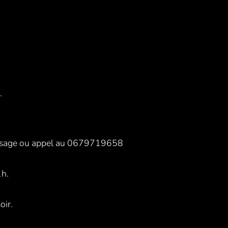
.
message ou appel au 0679719658
1h.
oir.