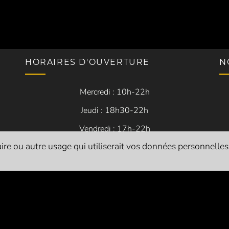
HORAIRES D'OUVERTURE
N
Mercredi : 10h-22h
Jeudi : 18h30-22h
Vendredi : 17h-22h
re ou autre usage qui utiliserait vos données personnelles. I
Samedi : 10h-22h
Siret
: 84054683200014
Licences d’entrepreneur de spectacle vivant :