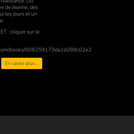
Re-Naissance. Du
e de Jeanne, des
s les jours et un
e.
 cliquer sur le
o.com/books/008259173da1d289c02e2
En savoir plus...