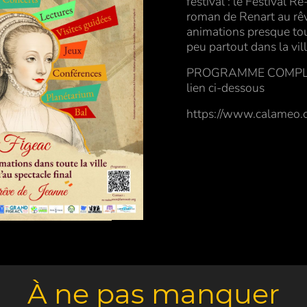
festival : le Festival 
roman de Renart au rêv
animations presque tou
peu partout dans la vill
PROGRAMME COMPLET :
lien ci-dessous
https://www.calame
À ne pas manquer