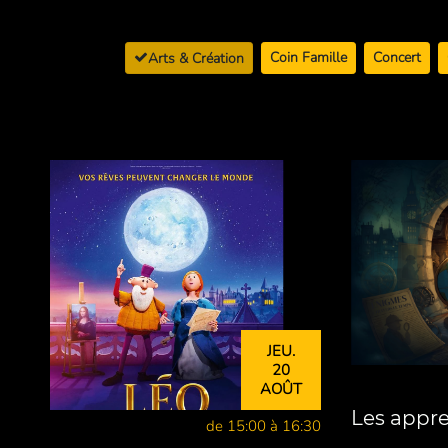
Coin Famille
Concert
Arts & Création
JEU.
20
AOÛT
Les appren
de 15:00 à 16:30