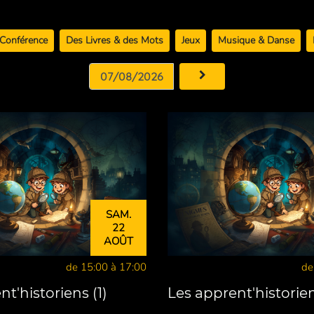
Conférence
Des Livres & des Mots
Jeux
Musique & Danse
SAM.
22
AOÛT
de 15:00 à 17:00
de
t'historiens (1)
Les apprent'historien