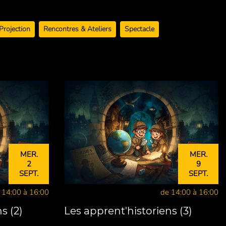
Projection
Rencontres & Ateliers
Spectacle
MER.
MER.
2
9
SEPT.
SEPT.
 14:00 à 16:00
de 14:00 à 16:00
s (2)
Les apprent'historiens (3)