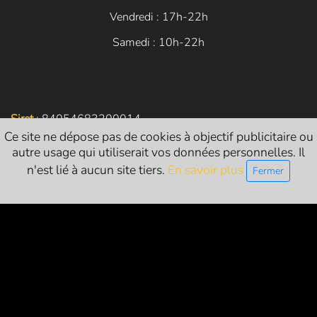
Vendredi : 17h-22h
Samedi : 10h-22h
Siret
: 84054683200014
Ce site ne dépose pas de cookies à objectif publicitaire ou
Licences d’entrepreneur de spectacle vivant :
autre usage qui utiliserait vos données personnelles. Il
n'est lié à aucun site tiers.
En savoir plus
L-R-24-1786 (catégorie 1 - exploitant)
Fermer
L-R-24-1822 (catégorie 2 - producteur)
L-R-24-1821 (catégorie 3 - diffuseur)
NOUS SUIVRE