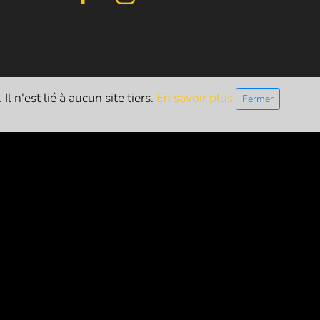
l n'est lié à aucun site tiers.
En savoir plus
Fermer
ETTRE D'INFO