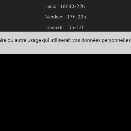
Jeudi : 18h30-22h
Vendredi : 17h-22h
Samedi : 10h-22h
re ou autre usage qui utiliserait vos données personnelles. I
Siret
: 84054683200014
Licences d’entrepreneur de spectacle vivant :
L-R-24-1786 (catégorie 1 - exploitant)
L-R-24-1822 (catégorie 2 - producteur)
L-R-24-1821 (catégorie 3 - diffuseur)
L