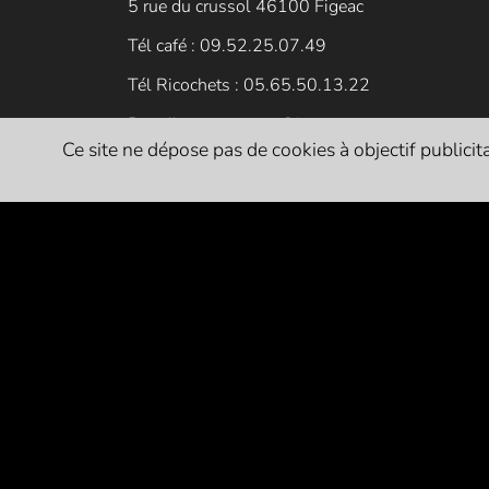
5 rue du crussol 46100 Figeac
Tél café : 09.52.25.07.49
Tél Ricochets : 05.65.50.13.22
Pour l'asso :
contact@larrosoir.org
Ce site ne dépose pas de cookies à objectif publicitai
PARTENAIRES