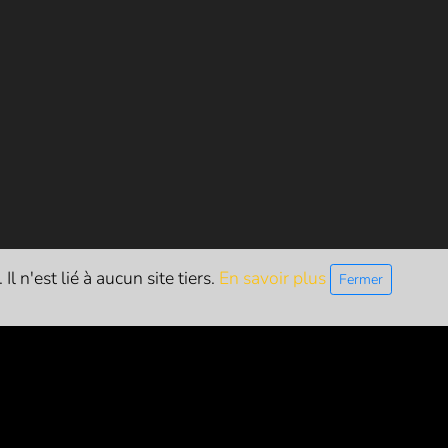
l n'est lié à aucun site tiers.
En savoir plus
Fermer
ETTRE D'INFO
S'inscrire