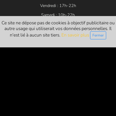
Vendredi : 17h-22h
Samedi : 10h-22h
Ce site ne dépose pas de cookies à objectif publicitaire ou
autre usage qui utiliserait vos données personnelles. Il
n'est lié à aucun site tiers.
En savoir plus
Fermer
Siret
: 84054683200014
Licences d’entrepreneur de spectacle vivant :
L-R-24-1786 (catégorie 1 - exploitant)
L-R-24-1822 (catégorie 2 - producteur)
L-R-24-1821 (catégorie 3 - diffuseur)
NOUS SUIVRE